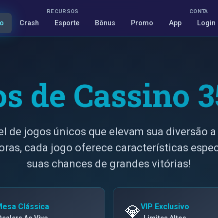
RECURSOS
CONTA
o
Crash
Esporte
Bônus
Promo
App
Login
s de Cassino 
el de jogos únicos que elevam sua diversão a
oras, cada jogo oferece características espe
suas chances de grandes vitórias!
esa Clássica
VIP Exclusivo
💎