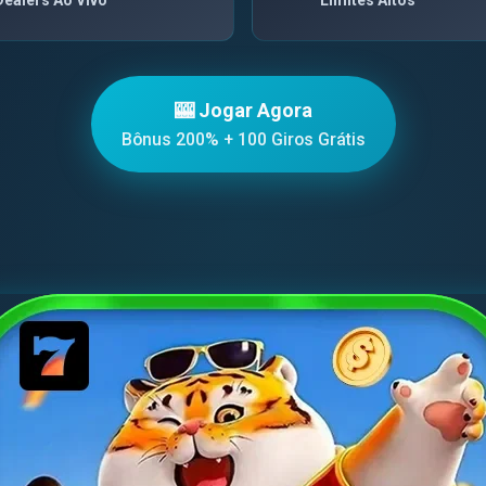
Dealers Ao Vivo
Limites Altos
🎰 Jogar Agora
Bônus 200% + 100 Giros Grátis