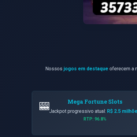
Nossos
jogos em destaque
oferecem a m
Mega Fortune Slots
🎰
Jackpot progressivo atual:
R$ 2.5 milhõ
RTP: 96.8%