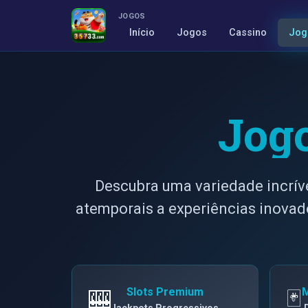
JOGOS
Início
Jogos
Cassino
Jog
Jogo
Descubra uma variedade incrív
atemporais a experiências inovad
Slots Premium
M
🎰
🃏