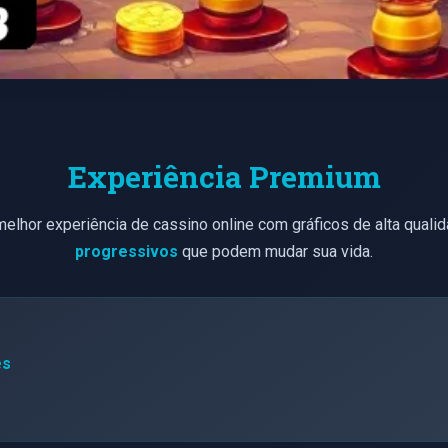
Experiência Premium
elhor experiência de cassino online com gráficos de alta quali
progressivos
que podem mudar sua vida.
es